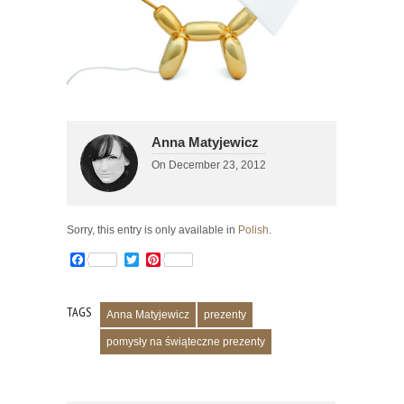
Anna Matyjewicz
On
December 23, 2012
Sorry, this entry is only available in
Polish
.
Facebook
Twitter
Pinterest
TAGS
Anna Matyjewicz
prezenty
pomysły na świąteczne prezenty