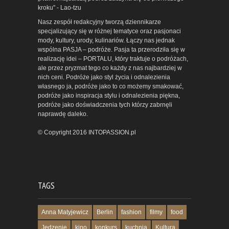
kroku" - Lao-tzu
Nasz zespół redakcyjny tworzą dziennikarze
specjalizujący się w różnej tematyce oraz pasjonaci
mody, kultury, urody, kulinariów. Łączy nas jednak
wspólna PASJA – podróże. Pasja ta przerodziła się w
realizację idei – PORTALU, który traktuje o podróżach,
ale przez pryzmat tego co każdy z nas najbardziej w
nich ceni. Podróże jako styl życia i odnalezienia
własnego ja, podróże jako to co możemy smakować,
podróże jako inspiracja stylu i odnalezienia piękna,
podróże jako doświadczenia tych którzy zabrnęli
naprawdę daleko.
© Copyright 2016 INTOPASSION.pl
TAGS
Anna Matyjewicz
Berlin
fashion
filmy
food
Jedzenie
kino
konkurs
kuchnia
Kultura