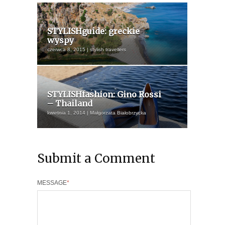
STYLISHguide: greckie
wyspy
czerwca 8, 2015 | stylish travellers
STYLISHfashion: Gino Rossi
– Thailand
kwietnia 1, 2014 | Małgorzata Białobrzycka
Submit a Comment
MESSAGE
*