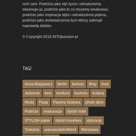
nich ceni. Podróże jako styl życia i odnalezienia
własnego ja, podróże jako to co możemy smakować,
podróże jako inspiracja stylu i odnalezienia piękna,
podróże jako doświadczenia tych którzy zabrnęli
naprawdę daleko.
© Copyright 2016 INTOpassion.pl
TAGI
Anna Matyjewicz
Berlin
fashion
filmy
food
Jedzenie
kino
konkurs
kuchnia
Kultura
Moda
Pasja
Paulina Grabara
photo story
Podróże
restauracje
stylish hotel
STYLISH paper
stylish travellers
stylizacje
Toskania
warsawstateofmind
Warszawa