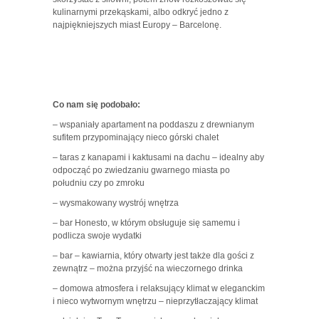
kulinarnymi przekąskami, albo odkryć jedno z
najpiękniejszych miast Europy – Barcelonę.
Co nam się podobało:
– wspaniały apartament na poddaszu z drewnianym
sufitem przypominający nieco górski chalet
– taras z kanapami i kaktusami na dachu – idealny aby
odpocząć po zwiedzaniu gwarnego miasta po
południu czy po zmroku
– wysmakowany wystrój wnętrza
– bar Honesto, w którym obsługuje się samemu i
podlicza swoje wydatki
– bar – kawiarnia, który otwarty jest także dla gości z
zewnątrz – można przyjść na wieczornego drinka
– domowa atmosfera i relaksujący klimat w eleganckim
i nieco wytwornym wnętrzu – nieprzytłaczający klimat