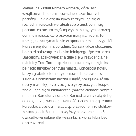
Pomysł na kształt Primero Primera, które jest
wyjątkowym hotelem, powstał podczas licznych
podróży – jak to często bywa zatrzymując się w
różnych miejscach wyrabiali sobie gust, co im się
podoba, co nie. Im częściej wyjeżdżamy, tym bardziej
cenimy miejsca, które przypominają nam dom. To
trochę jak zatrzymanie się w apartamencie u przyjaciół,
którzy mają dom na południu. Sprzyja także otoczenie,
bo hotel położony jest blisko tętniącego życiem serca
Barcelony, aczkolwiek znajduje się w rezydencjalnej
dzielnicy Tres Torres, gdzie odpoczniemy od zgiełku
pełnego turystów centrum miasta. Koncepcja hotelu
łączy zgrabnie elementy domowe i hotelowe – w
salonie z kominkiem można usiąść, poczęstować się
dobrym whisky, przejrzeć gazety czy poczytać książki
znajdujące się w biblioteczce (bardzo ciekawe pozycje
na temat Barcelony i sztuki). Bar jest czynny całą dobę,
co daję dużą swobodę i wolność. Goście mogą jednak
korzystać z obsługi – siadając przy jednym ze stolików
zostaną obsłużeni na najwyższym poziomie – to 5-
gwiazdkowa usługa dla wszystkich, którzy lubią być
dopieszczeni.