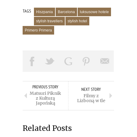
TAGS
Hiszpania
Barcelona
luksusowe hotele
stylish travellers
stylish hotel
Primero Primera
PREVIOUS STORY
NEXT STORY
Matsuri Piknik
Filmy z
z Kulturą
Lizboną w tle
Japońską
Related Posts